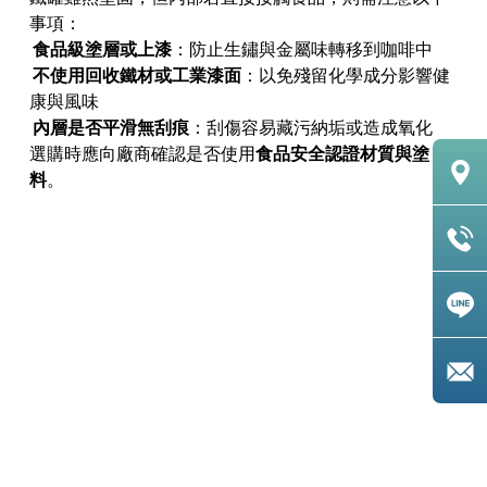
事項：
食品級塗層或上漆
：防止生鏽與金屬味轉移到咖啡中
不使用回收鐵材或工業漆面
：以免殘留化學成分影響健
康與風味
內層是否平滑無刮痕
：刮傷容易藏污納垢或造成氧化
選購時應向廠商確認是否使用
食品安全認證材質與塗
料
。