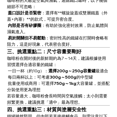
咖啡粉的天敵是空氣與濕氣，選購鐵口罐時，以下幾個
細節不可忽略：
蓋口設計是否緊密
：選擇有**螺旋旋蓋或雙層鐵蓋（外
蓋+內塞）**的款式，可提升密合度。
內部是否有矽膠圈
：有助於強化密封效果，防止氣體與
濕氣進入。
易於開關但不易鬆動
：密封性高的鐵罐在打開時會略有
阻力，這是好現象，代表密合度好。
三、挑選重點二：尺寸容量要剛好
咖啡粉在開封後的新鮮期約為7～14天，建議根據使用
習慣選擇合適容量的鐵罐：
一日一杯（約10g）：
選擇200g～250g容量罐
最適合
每日兩杯以上：可考慮
300g～500g
的中型罐
批量使用或商用：可選擇
750g～1kg
大容量罐，並搭配
分裝使用更為理想
若容量過大，咖啡粉會長時間與空氣接觸；太小則需要
頻繁更換，建議挑選「適中」最為理想。
四、挑選重點三：材質與塗層安全性
鐵罐雖然堅固，但內部若直接接觸食品，則需注意以下