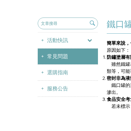
鐵口
活動快訊
簡單來說，
原因如下：
常見問題
防鏽塗層有
雖然鐵罐表
類等，可能
選購指南
密封非為液
鐵口罐的蓋
服務公告
滲出。
食品安全考
若未標示「