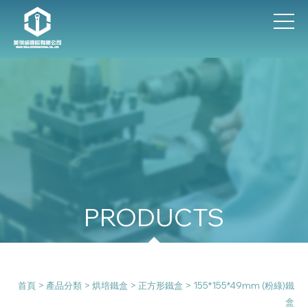
產品分類
首頁
>
產品分類
>
烘培鐵盒
>
正方形鐵盒
> 155*155*49mm (粉綠)鐵
盒