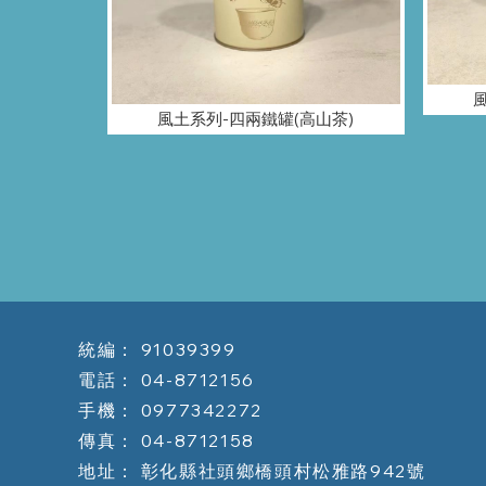
風土系列-四兩鐵罐(高山茶)
91039399
04-8712156
0977342272
04-8712158
彰化縣社頭鄉橋頭村松雅路942號