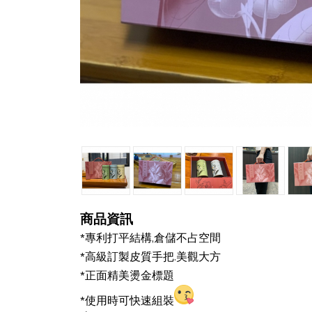
商品資訊
*專利打平結構,倉儲不占空間
*高級訂製皮質手把.美觀大方
*正面精美燙金標題
*使用時可快速組裝