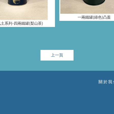
一兩鐵罐(綠色)凸蓋
風土系列-四兩鐵罐(梨山茶)
上一頁
關於我