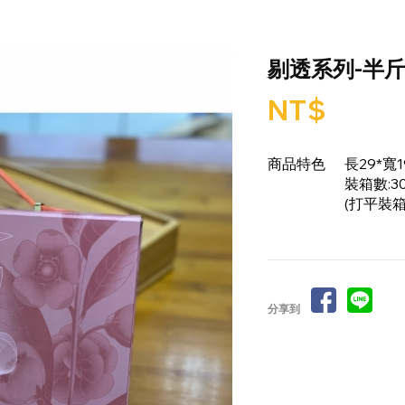
剔透系列-半
NT$
商品特色
長29*寬1
裝箱數:3
(打平裝箱
分享到