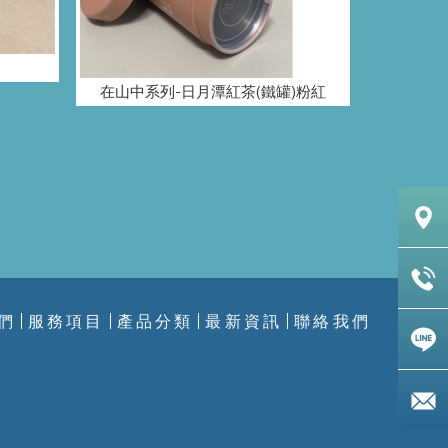
在山中系列-日月潭紅茶(鐵罐)粉紅
們
服務項目
產品分類
最新資訊
聯絡我們