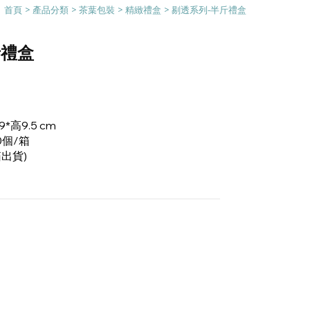
首頁
>
產品分類
>
茶葉包裝
>
精緻禮盒
> 剔透系列-半斤禮盒
斤禮盒
9*高9.5 cm
0個/箱
出貨)