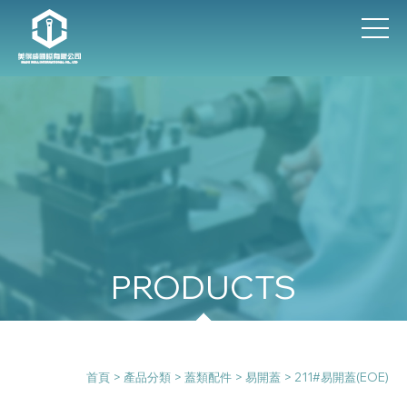
產品分類
首頁
>
產品分類
>
蓋類配件
>
易開蓋
> 211#易開蓋(EOE)