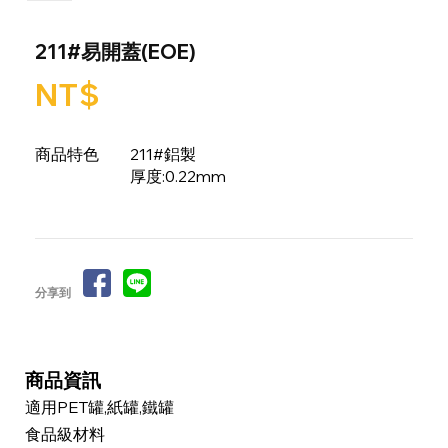
211#易開蓋(EOE)
NT$
商品特色
211#鋁製
厚度:0.22mm
分享到
商品資訊
適用PET罐,紙罐,鐵罐
食品級材料